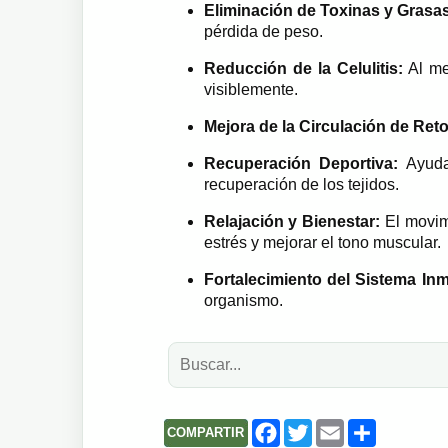
Eliminación de Toxinas y Grasa
pérdida de peso.
Reducción de la Celulitis:
Al mej
visiblemente.
Mejora de la Circulación de Ret
Recuperación Deportiva:
Ayuda 
recuperación de los tejidos.
Relajación y Bienestar:
El movimi
estrés y mejorar el tono muscular.
Fortalecimiento del Sistema In
organismo.
F
T
E
S
COMPARTIR
a
w
m
h