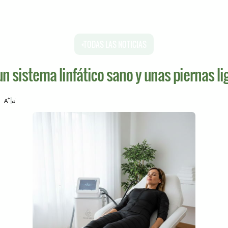
TODAS LAS NOTICIAS
un sistema linfático sano y unas piernas li
+
-
5
|
A
a