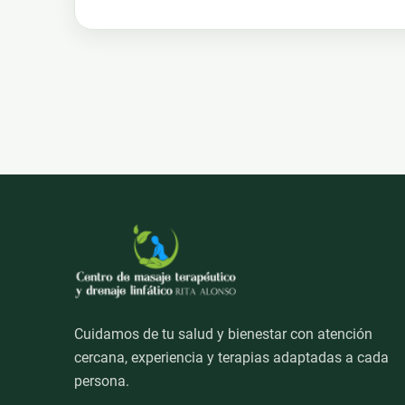
c
i
a
a
e
t
i
r
b
t
l
e
o
e
o
r
k
Cuidamos de tu salud y bienestar con atención
cercana, experiencia y terapias adaptadas a cada
persona.