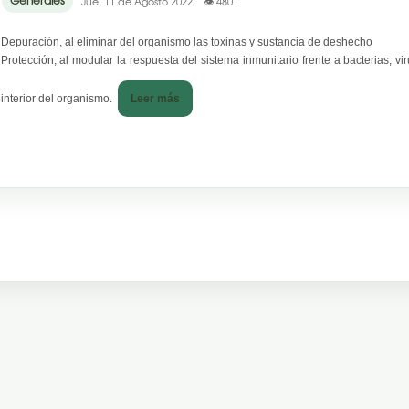
Generales
Jue. 11 de Agosto 2022
👁 4801
Depuración, al eliminar del organismo las toxinas y sustancia de deshecho
Protección, al modular la respuesta del sistema inmunitario frente a bacterias, vi
interior del organismo.
Leer más